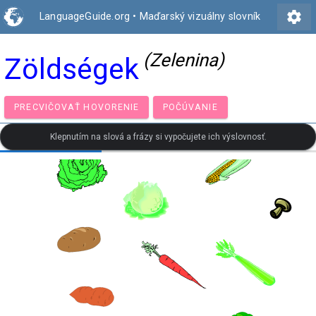
settings
LanguageGuide.org
•
Maďarský vizuálny slovník
(Zelenina)
Zöldségek
PRECVIČOVAŤ HOVORENIE
POČÚVANIE
Klepnutím na slová a frázy si vypočujete ich výslovnosť.