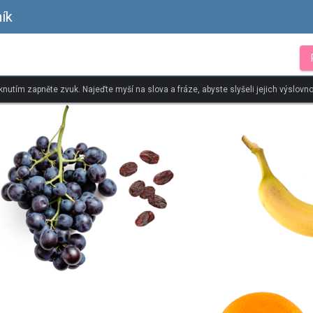
ík
iknutím zapněte zvuk. Najeďte myší na slova a fráze, abyste slyšeli jejich výslovno