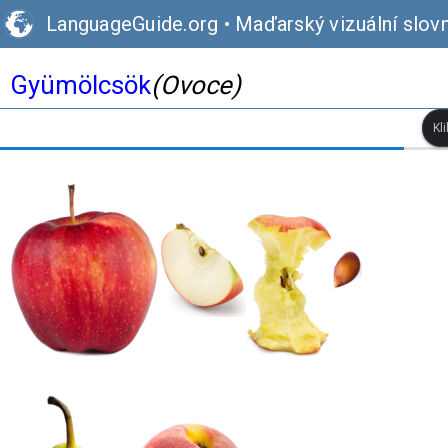
LanguageGuide.org
•
Maďarský vizuální slovn
Gyümölcsök
(Ovoce)
Kl