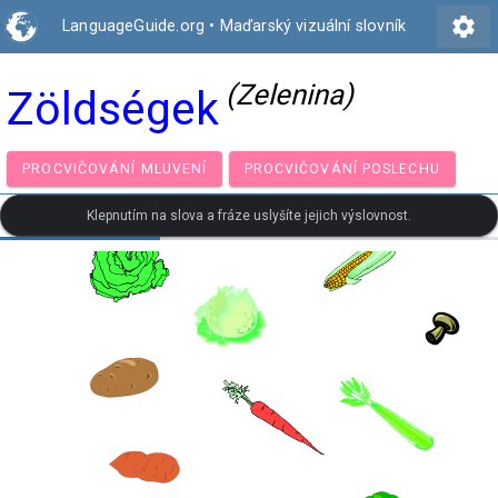
settings
LanguageGuide.org
•
Maďarský vizuální slovník
(Zelenina)
Zöldségek
PROCVIČOVÁNÍ MLUVENÍ
PROCVIČOVÁNÍ POSLECH
Klepnutím na slova a fráze uslyšíte jejich výslovnost.