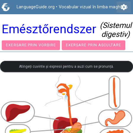
settings
LanguageGuide.org
•
Vocabular vizual în limba maghiară
(Sistemul
Emésztőrendszer
digestiv)
EXERSARE PRIN VORBIRE
EXERSARE PRIN ASCULTA
Atingeți cuvinte și expresii pentru a auzi cum se pronunță.