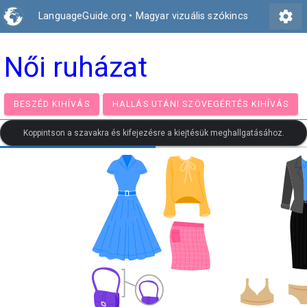
settings
LanguageGuide.org
•
Magyar vizuális szókincs
Női ruházat
BESZÉD KIHÍVÁS
HALLÁS UTÁNI SZÖVEGÉRTÉS KIH
Koppintson a szavakra és kifejezésre a kiejtésük meghallgatásához.