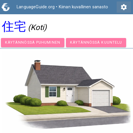
settings
LanguageGuide.org
•
Kiinan kuvallinen sanasto
住宅
(Koti)
KÄYTÄNNÖSSÄ PUHUMINEN
KÄYTÄNNÖSSÄ KUUNTE