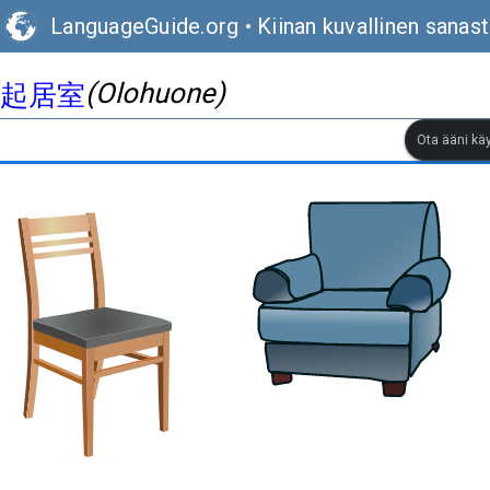
LanguageGuide.org
•
Kiinan kuvallinen sanas
(Olohuone)
起居室
Ota ääni kä