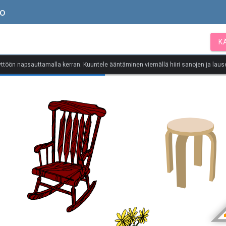
to
K
yttöön napsauttamalla kerran. Kuuntele ääntäminen viemällä hiiri sanojen ja lause