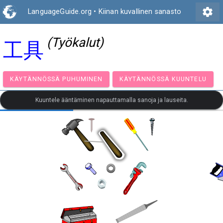
settings
LanguageGuide.org
•
Kiinan kuvallinen sanasto
(Työkalut)
工具
KÄYTÄNNÖSSÄ PUHUMINEN
KÄYTÄNNÖSSÄ KUUNT
Kuuntele ääntäminen napauttamalla sanoja ja lauseita.