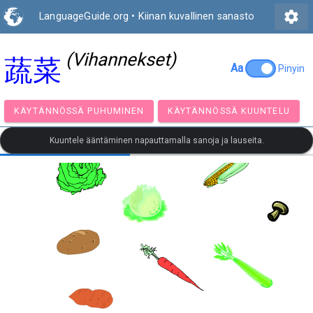
settings
LanguageGuide.org
•
Kiinan kuvallinen sanasto
(Vihannekset)
蔬菜
Aa
Pinyin
KÄYTÄNNÖSSÄ PUHUMINEN
KÄYTÄNNÖSSÄ KUUNT
Kuuntele ääntäminen napauttamalla sanoja ja lauseita.