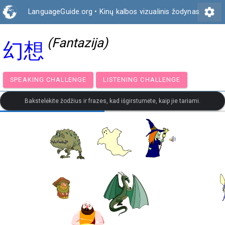
settings
LanguageGuide.org
•
Kinų kalbos vizualinis žodynas
(Fantazija)
幻想
SPEAKING CHALLENGE
LISTENING CHALLENGE
Bakstelėkite žodžius ir frazes, kad išgirstumėte, kaip jie tariami.