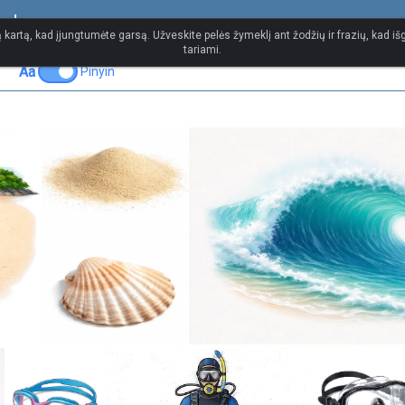
žodynas
 kartą, kad įjungtumėte garsą. Užveskite pelės žymeklį ant žodžių ir frazių, kad išg
tariami.
Aa
Pinyin