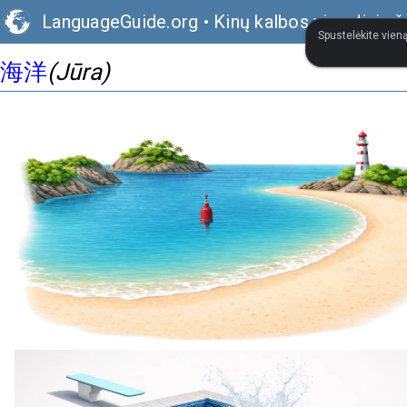
LanguageGuide.org
•
Kinų kalbos vizualinis 
Spustelėkite vieną
海洋
(Jūra)