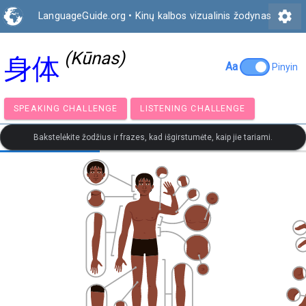
settings
LanguageGuide.org
•
Kinų kalbos vizualinis žodynas
(Kūnas)
身体
Aa
Pinyin
SPEAKING CHALLENGE
LISTENING CHALLENGE
Bakstelėkite žodžius ir frazes, kad išgirstumėte, kaip jie tariami.