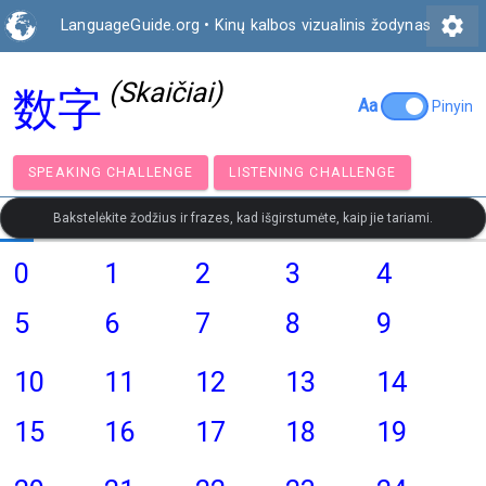
settings
LanguageGuide.org
•
Kinų kalbos vizualinis žodynas
(Skaičiai)
数字
Aa
Pinyin
SPEAKING CHALLENGE
LISTENING CHALLENGE
Bakstelėkite žodžius ir frazes, kad išgirstumėte, kaip jie tariami.
0
1
2
3
4
5
6
7
8
9
10
11
12
13
14
15
16
17
18
19