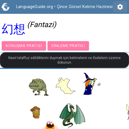
settings
LanguageGuide.org
•
Çince Görsel Kelime Hazinesi
(Fantazi)
幻想
KONUŞMA PRATIGI
DINLEME PRATIGI
Nasıl telaffuz edildiklerini duymak için kelimelerin ve ifadelerin üzerine
dokunun.