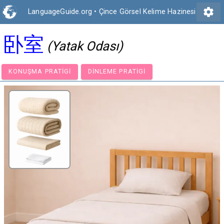
settings
LanguageGuide.org
•
Çince Görsel Kelime Hazinesi
卧室
(Yatak Odası)
KONUŞMA PRATIGI
DINLEME PRATIGI