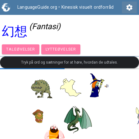
settings
LanguageGuide.org
•
Kinesisk visuelt ordforråd
(Fantasi)
幻想
TALEØVELSER
LYTTEØVELSER
Tryk på ord og sætninger for at høre, hvordan de udtales.