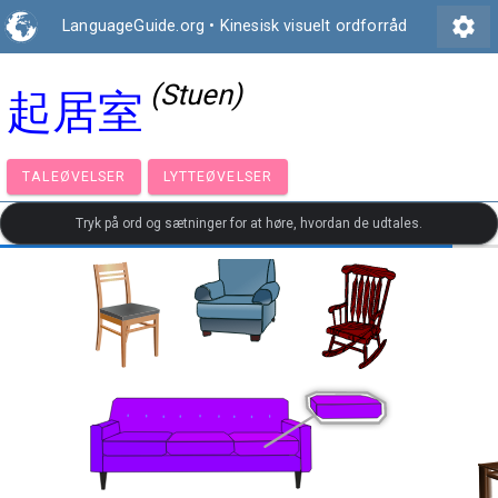
settings
LanguageGuide.org
•
Kinesisk visuelt ordforråd
(Stuen)
起居室
TALEØVELSER
LYTTEØVELSER
Tryk på ord og sætninger for at høre, hvordan de udtales.