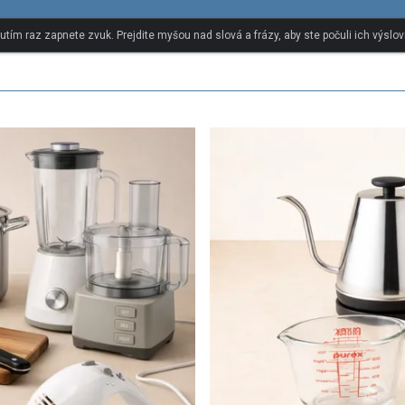
nutím raz zapnete zvuk. Prejdite myšou nad slová a frázy, aby ste počuli ich výslov