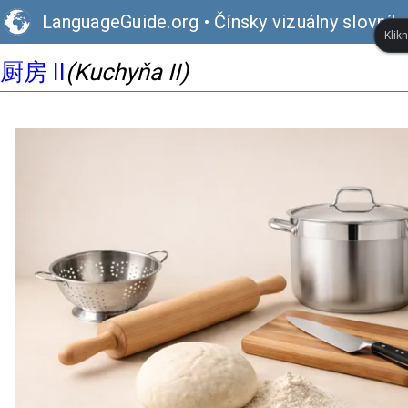
LanguageGuide.org
•
Čínsky vizuálny slovník
Klik
厨房 II
(Kuchyňa II)