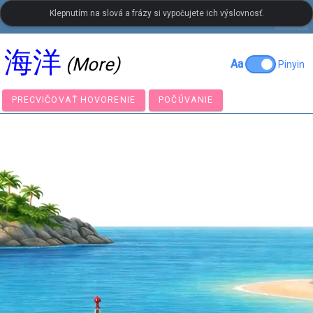
Klepnutím na slová a frázy si vypočujete ich výslovnosť.
settings
LanguageGuide.org
•
Čínsky vizuálny slovník
海洋
(More)
Aa
Pinyin
PRECVIČOVAŤ HOVORENIE
POČÚVANIE