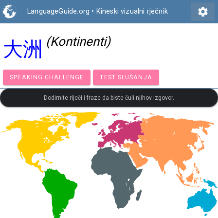
settings
LanguageGuide.org
•
Kineski vizualni rječnik
(Kontinenti)
大洲
SPEAKING CHALLENGE
TEST SLUŠANJA
Dodirnite riječi i fraze da biste čuli njihov izgovor.