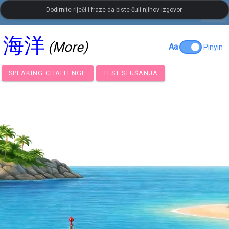
Dodirnite riječi i fraze da biste čuli njihov izgovor.
settings
LanguageGuide.org
•
Kineski vizualni rječnik
海洋
(More)
Aa
Pinyin
SPEAKING CHALLENGE
TEST SLUŠANJA