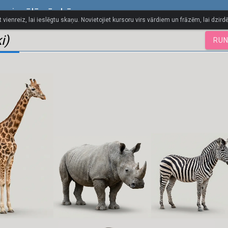
 vizuālā vārdnīca
t vienreiz, lai ieslēgtu skaņu. Novietojiet kursoru virs vārdiem un frāzēm, lai dzirdē
i)
RUN