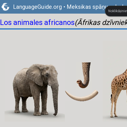
LanguageGuide.org
•
Meksikas spāņu valodas
Noklikšķinie
Los animales africanos
(Āfrikas dzīvniek