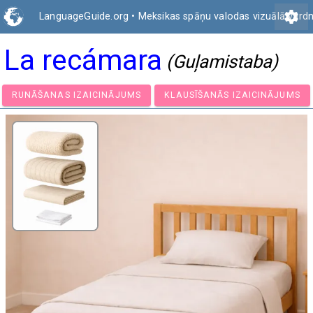
settings
LanguageGuide.org
•
Meksikas spāņu valodas vizuālā vārd
La recámara
(Guļamistaba)
RUNĀŠANAS IZAICINĀJUMS
KLAUSĪŠANĀS IZAICIN