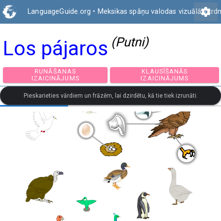
settings
LanguageGuide.org
•
Meksikas spāņu valodas vizuālā vārd
(Putni)
Los pájaros
RUNĀŠANAS
KLAUSĪŠANĀS
IZAICINĀJUMS
IZAICINĀJUMS
Pieskarieties vārdiem un frāzēm, lai dzirdētu, kā tie tiek izrunāti.