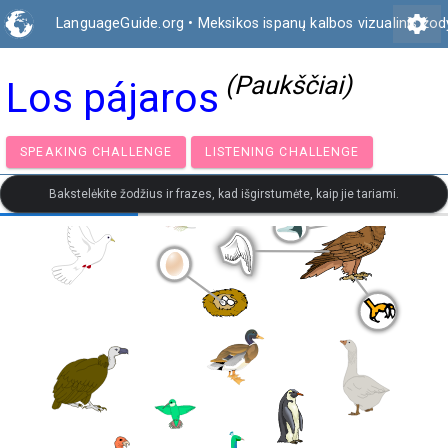
settings
LanguageGuide.org
•
Meksikos ispanų kalbos vizualinis žo
(Paukščiai)
Los pájaros
SPEAKING CHALLENGE
LISTENING CHALLENGE
Bakstelėkite žodžius ir frazes, kad išgirstumėte, kaip jie tariami.