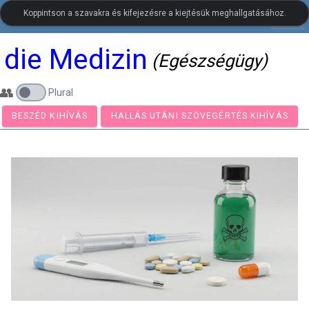
Koppintson a szavakra és kifejezésre a kiejtésük meghallgatásához.
settings
LanguageGuide.org
•
Német vizuális szókincs
die Medizin
(Egészségügy)
👥
Plural
BESZÉD KIHÍVÁS
HALLÁS UTÁNI SZÖVEGÉRTÉS KIHÍ