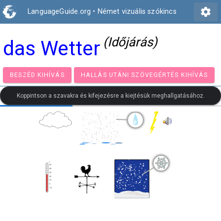
settings
LanguageGuide.org
•
Német vizuális szókincs
(Időjárás)
das Wetter
BESZÉD KIHÍVÁS
HALLÁS UTÁNI SZÖVEGÉRTÉS KIH
Koppintson a szavakra és kifejezésre a kiejtésük meghallgatásához.