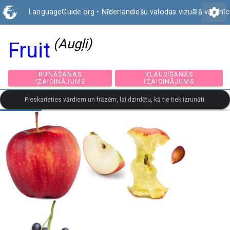
settings
LanguageGuide.org
•
Nīderlandiešu valodas vizuālā vārdnī
(Augļi)
Fruit
RUNĀŠANAS
KLAUSĪŠANĀS
IZAICINĀJUMS
IZAICINĀJUMS
Pieskarieties vārdiem un frāzēm, lai dzirdētu, kā tie tiek izrunāti.