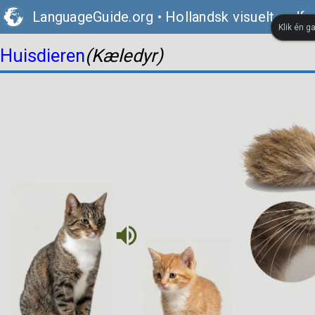
LanguageGuide.org
•
Hollandsk visuelt ordfo
Klik én g
Huisdieren
(Kæledyr)
volume_up