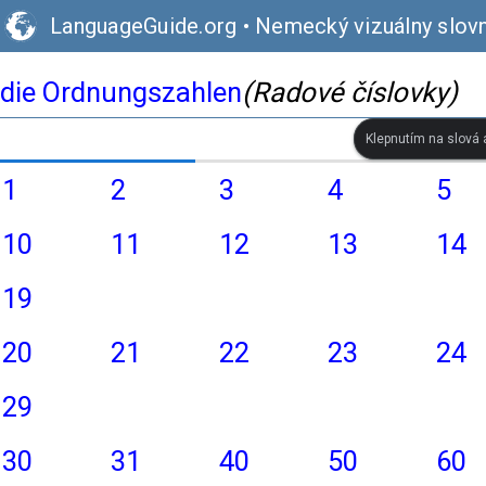
LanguageGuide.org
•
Nemecký vizuálny slovn
die Ordnungszahlen
(Radové číslovky)
Klepnutím na slová a
1
2
3
4
5
10
11
12
13
14
19
20
21
22
23
24
29
30
31
40
50
60