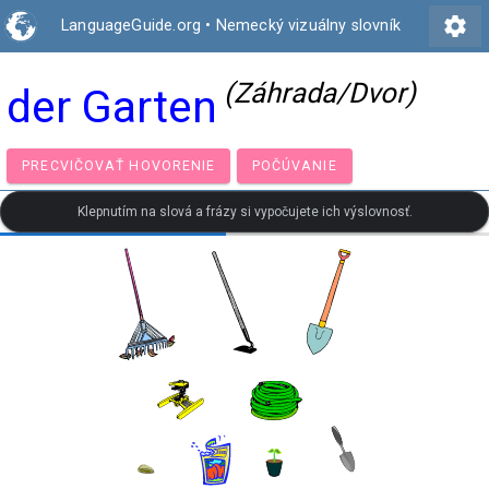
settings
LanguageGuide.org
•
Nemecký vizuálny slovník
(Záhrada/Dvor)
der Garten
PRECVIČOVAŤ HOVORENIE
POČÚVANIE
Klepnutím na slová a frázy si vypočujete ich výslovnosť.