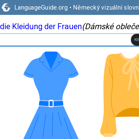
LanguageGuide.org
•
Německý vizuální slovn
die Kleidung der Frauen
(Dámské obleče
Kl