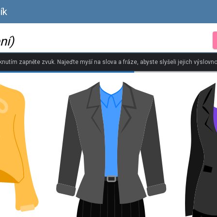
ík
ní)
iknutím zapněte zvuk. Najeďte myší na slova a fráze, abyste slyšeli jejich výslovno