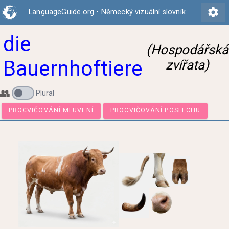
settings
LanguageGuide.org
•
Německý vizuální slovník
die
(Hospodářská
Bauernhoftiere
zvířata)
👥
Plural
PROCVIČOVÁNÍ MLUVENÍ
PROCVIČOVÁNÍ POSLECHU