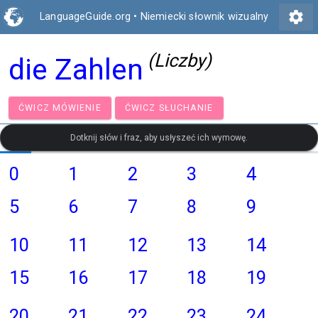
settings
LanguageGuide.org
•
Niemiecki słownik wizualny
(Liczby)
die Zahlen
ĆWICZ MÓWIENIE
ĆWICZ SŁUCHANIE
Dotknij słów i fraz, aby usłyszeć ich wymowę.
0
1
2
3
4
5
6
7
8
9
10
11
12
13
14
15
16
17
18
19
20
21
22
23
24