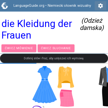
settings
LanguageGuide.org
•
Niemiecki słownik wizualny
(Odzież
die Kleidung der
damska)
Frauen
ĆWICZ MÓWIENIE
ĆWICZ SŁUCHANIE
Dotknij słów i fraz, aby usłyszeć ich wymowę.