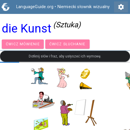
settings
LanguageGuide.org
•
Niemiecki słownik wizualny
(Sztuka)
die Kunst
ĆWICZ MÓWIENIE
ĆWICZ SŁUCHANIE
Dotknij słów i fraz, aby usłyszeć ich wymowę.