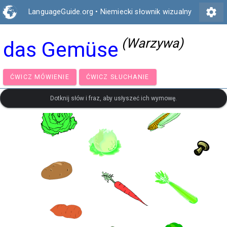
settings
LanguageGuide.org
•
Niemiecki słownik wizualny
(Warzywa)
das Gemüse
ĆWICZ MÓWIENIE
ĆWICZ SŁUCHANIE
Dotknij słów i fraz, aby usłyszeć ich wymowę.