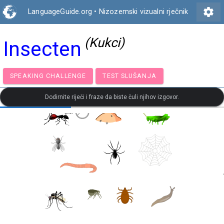
settings
LanguageGuide.org
•
Nizozemski vizualni rječnik
(Kukci)
Insecten
SPEAKING CHALLENGE
TEST SLUŠANJA
Dodirnite riječi i fraze da biste čuli njihov izgovor.