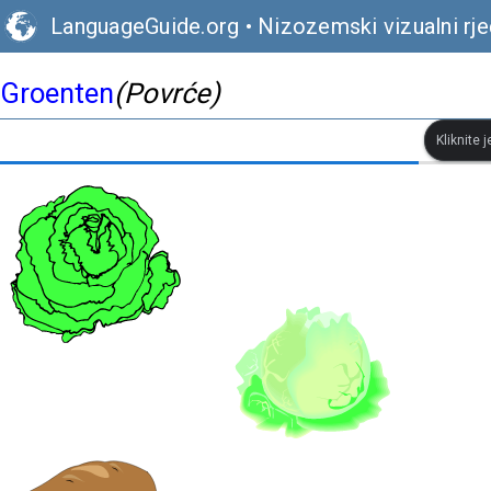
LanguageGuide.org
•
Nizozemski vizualni rje
Groenten
(Povrće)
Kliknite 