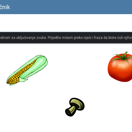
čnik
jednom za uključivanje zvuka. Prijeđite mišem preko riječi i fraza da biste čuli njiho