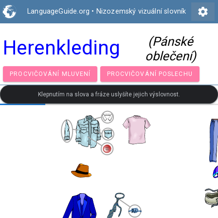
settings
LanguageGuide.org
•
Nizozemský vizuální slovník
(Pánské
Herenkleding
oblečení)
PROCVIČOVÁNÍ MLUVENÍ
PROCVIČOVÁNÍ POSLECH
Klepnutím na slova a fráze uslyšíte jejich výslovnost.