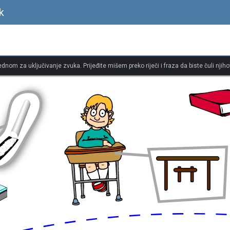
k
jednom za uključivanje zvuka. Prijeđite mišem preko riječi i fraza da biste čuli njiho