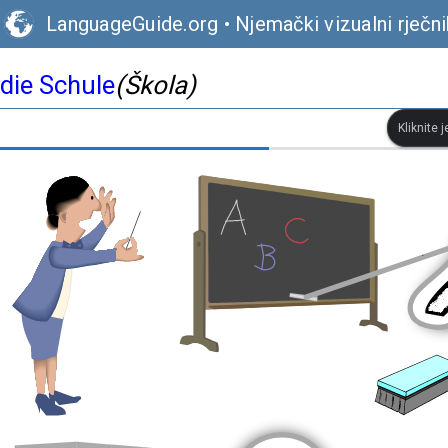
LanguageGuide.org
•
Njemački vizualni rječni
die Schule
(Škola)
Kliknite 