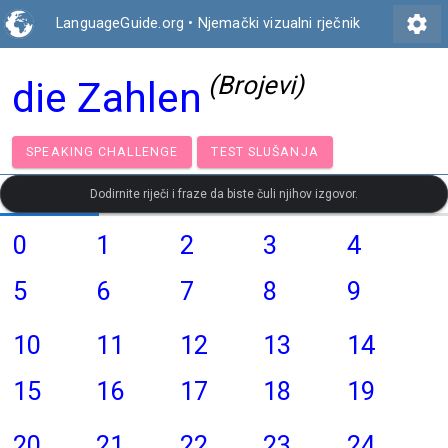
settings
LanguageGuide.org
•
Njemački vizualni rječnik
(Brojevi)
die Zahlen
SPEAKING CHALLENGE
TEST SLUŠANJA
Dodirnite riječi i fraze da biste čuli njihov izgovor.
0
1
2
3
4
5
6
7
8
9
10
11
12
13
14
15
16
17
18
19
20
21
22
23
24