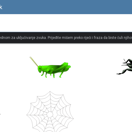
k
jednom za uključivanje zvuka. Prijeđite mišem preko riječi i fraza da biste čuli njiho