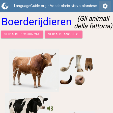
settings
LanguageGuide.org
•
Vocabolario visivo olandese
(Gli animali
Boerderijdieren
della fattoria)
SFIDA DI PRONUNCIA
SFIDA DI ASCOLTO
volume_up