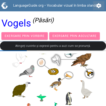
settings
LanguageGuide.org
•
Vocabular vizual în limba olandeză
(Păsări)
Vogels
EXERSARE PRIN VORBIRE
EXERSARE PRIN ASCULTA
Atingeți cuvinte și expresii pentru a auzi cum se pronunță.