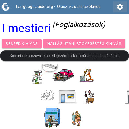
settings
LanguageGuide.org
•
Olasz vizuális szókincs
(Foglalkozások)
I mestieri
BESZÉD KIHÍVÁS
HALLÁS UTÁNI SZÖVEGÉRTÉS KIH
Koppintson a szavakra és kifejezésre a kiejtésük meghallgatásához.