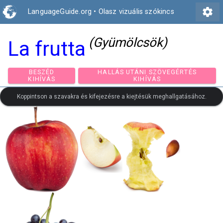
settings
LanguageGuide.org
•
Olasz vizuális szókincs
(Gyümölcsök)
La frutta
BESZÉD
HALLÁS UTÁNI SZÖVEGÉRTÉ
KIHÍVÁS
KIHÍVÁS
Koppintson a szavakra és kifejezésre a kiejtésük meghallgatásához.