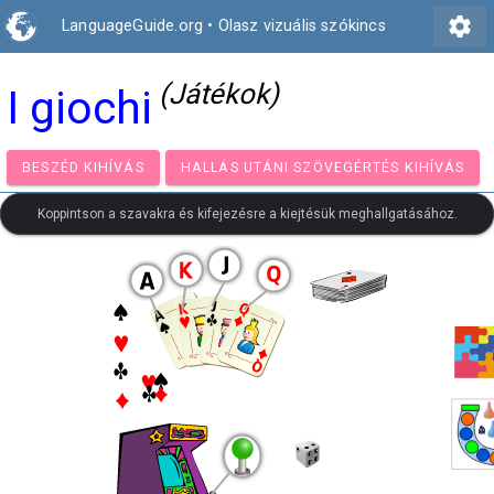
settings
LanguageGuide.org
•
Olasz vizuális szókincs
(Játékok)
I giochi
BESZÉD KIHÍVÁS
HALLÁS UTÁNI SZÖVEGÉRTÉS KIH
Koppintson a szavakra és kifejezésre a kiejtésük meghallgatásához.