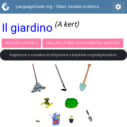
settings
LanguageGuide.org
•
Olasz vizuális szókincs
(A kert)
Il giardino
BESZÉD KIHÍVÁS
HALLÁS UTÁNI SZÖVEGÉRTÉS KIH
Koppintson a szavakra és kifejezésre a kiejtésük meghallgatásához.