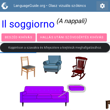
settings
LanguageGuide.org
•
Olasz vizuális szókincs
(A nappali)
Il soggiorno
BESZÉD KIHÍVÁS
HALLÁS UTÁNI SZÖVEGÉRTÉS KIH
Koppintson a szavakra és kifejezésre a kiejtésük meghallgatásához.